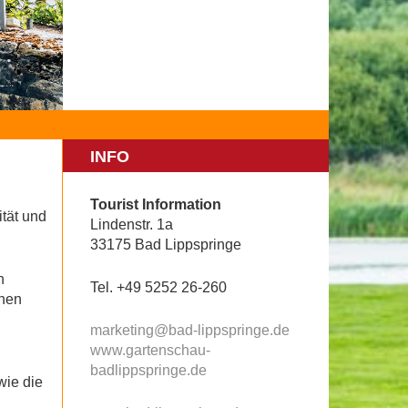
INFO
Tourist Information
ität und
Lindenstr. 1a
33175 Bad Lippspringe
n
Tel. +49 5252 26-260
chen
marketing@bad-lippspringe.de
www.gartenschau-
badlippspringe.de
wie die