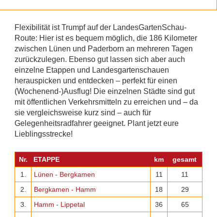
Flexibilität ist Trumpf auf der LandesGartenSchau-
Route: Hier ist es bequem möglich, die 186 Kilometer
zwischen Lünen und Paderborn an mehreren Tagen
zurückzulegen. Ebenso gut lassen sich aber auch
einzelne Etappen und Landesgartenschauen
herauspicken und entdecken – perfekt für einen
(Wochenend-)Ausflug! Die einzelnen Städte sind gut
mit öffentlichen Verkehrsmitteln zu erreichen und – da
sie vergleichsweise kurz sind – auch für
Gelegenheitsradfahrer geeignet. Plant jetzt eure
Lieblingsstrecke!
Nr.
ETAPPE
km
gesamt
1.
Lünen - Bergkamen
11
11
2.
Bergkamen - Hamm
18
29
3.
Hamm - Lippetal
36
65