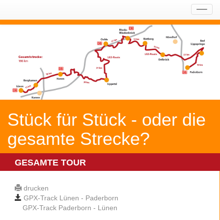
Navig
ein-/
Stück für Stück - oder die
gesamte Strecke?
GESAMTE TOUR
drucken
GPX-Track Lünen - Paderborn
GPX-Track Paderborn - Lünen